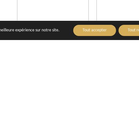
meilleure expérience sur notre site.
Tout accepter
Tout r
Boutique Hôtel Cézanne
Grand Hotel Roi
en-Provence -
Aix-en-Provence
Aix-en-Prov