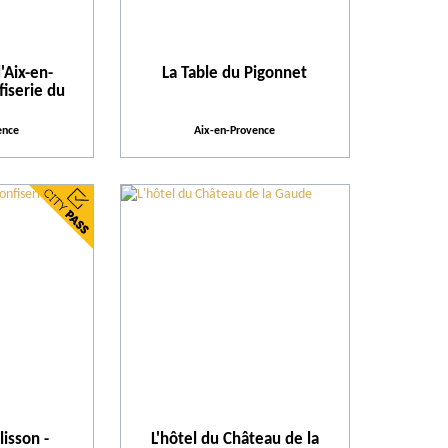
Parcs d'attractions et de loisirs
'Aix-en-
La Table du Pigonnet
Quand
fiserie du
ence
Aix-en-Provence
Lieux à visiter
Lieux de divertissement
Pratique
Activités proposées
Thème
Équipements et Services
isson -
L'hôtel du Château de la