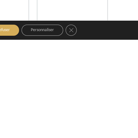
Close GDPR Cookie Banner
efuser
Personnaliser
 René Aix-
Hôtel Birdy by
 MGallery
HappyCulture
ence
Aix-en-Provence