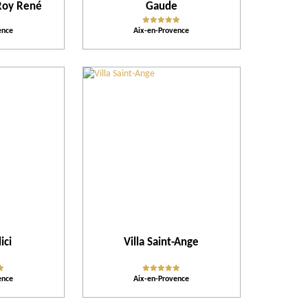
 Roy René
Gaude
ence
Aix-en-Provence
Action pour l'environnement
ici
Villa Saint-Ange
ence
Aix-en-Provence