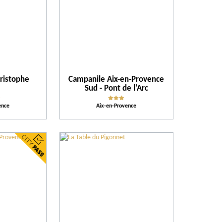
Évènements
Activités et Loisirs
hristophe
Campanile Aix-en-Provence
Hébergement
Sud - Pont de l'Arc
ence
Aix-en-Provence
Conseils
Plus de critères
Classements
Notre sélection