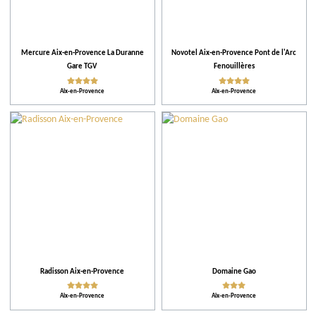
Notre sélection
Parcs d'attractions et de loisirs
Mercure Aix-en-Provence La Duranne
Novotel Aix-en-Provence Pont de l'Arc
Gare TGV
Fenouillères
Lieux de divertissement
Aix-en-Provence
Aix-en-Provence
Pratique
Activités et Loisirs
Activités proposées
Équipements et Services
Radisson Aix-en-Provence
Domaine Gao
Aix-en-Provence
Aix-en-Provence