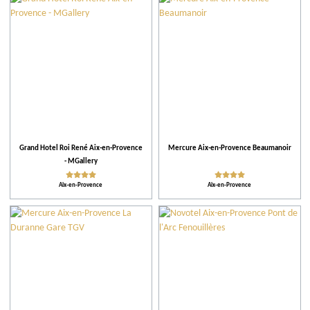
Communes
Restaurants
Producteur du Terroir
Hébergement
Grand Hotel Roi René Aix-en-Provence
Mercure Aix-en-Provence Beaumanoir
- MGallery
Conseils
Aix-en-Provence
Aix-en-Provence
Plus de critères
Classements