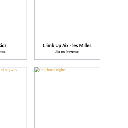
Notre sélection
Parcs d'attractions et de loisirs
Kidz
Climb Up Aix - les Milles
Lieux de divertissement
ence
Aix-en-Provence
Activités et Loisirs
Pratique
Activités proposées
Équipements et Services