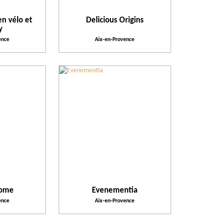
Action pour l'environnement
en vélo et
Delicious Origins
y
ence
Aix-en-Provence
tome
Evenementia
ence
Aix-en-Provence