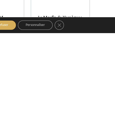
AM
Le Moulin de Vernègues
Close GDPR Cookie Banner
ence
Mallemort
efuser
Personnaliser
Run
ence