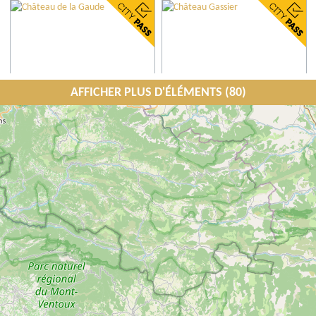
AFFICHER PLUS D'ÉLÉMENTS (80)
Château de la Gaude
Château Gassier
Aix-en-Provence
Puyloubier