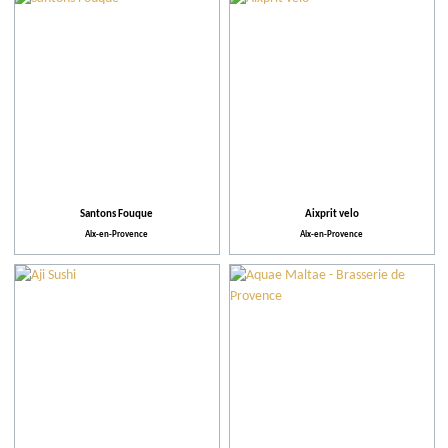
Communes
Restaurants
Producteur du Terroir
Conseils
Santons Fouque
Aixprit velo
Aix-en-Provence
Aix-en-Provence
Plus de critères
Notre sélection
Pratique