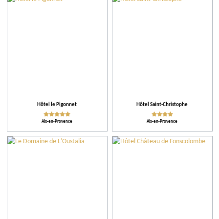
Communes
Hébergement
Conseils
Plus de critères
Hôtel le Pigonnet
Hôtel Saint-Christophe
Aix-en-Provence
Aix-en-Provence
Classements
Activités proposées
Équipements et Services