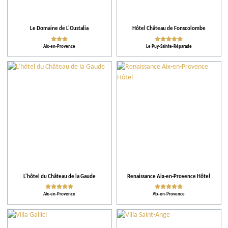
Action pour l'environnement
Le Domaine de L'Oustalia
Hôtel Château de Fonscolombe
Activités et Loisirs
Aix-en-Provence
Le Puy-Sainte-Réparade
L'hôtel du Château de la Gaude
Renaissance Aix-en-Provence Hôtel
Aix-en-Provence
Aix-en-Provence