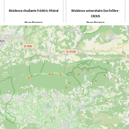
Résidence étudiante Frédéric Mistral
Résidence universitaire Dos Felibre -
CROUS
Aix-en-Provence
Aix-en-Provence
Résidence universitaire Les Gazelles -
Villa des Félibres
CROUS
Aix-en-Provence
Aix-en-Provence