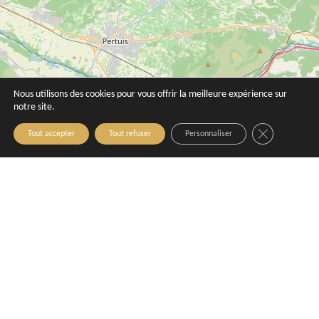
Nous utilisons des cookies pour vous offrir la meilleure expérience sur
notre site.
Close GDPR C
Tout accepter
Tout refuser
Personnaliser
17