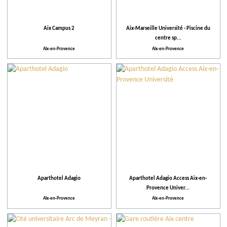
Équipements et Services
Aix Campus 2
Aix-Marseille Université - Piscine du
Action pour l'environnement
centre sp...
Aix-en-Provence
Aix-en-Provence
Activités et Loisirs
Aparthotel Adagio
Aparthotel Adagio Access Aix-en-
Provence Univer...
Aix-en-Provence
Aix-en-Provence