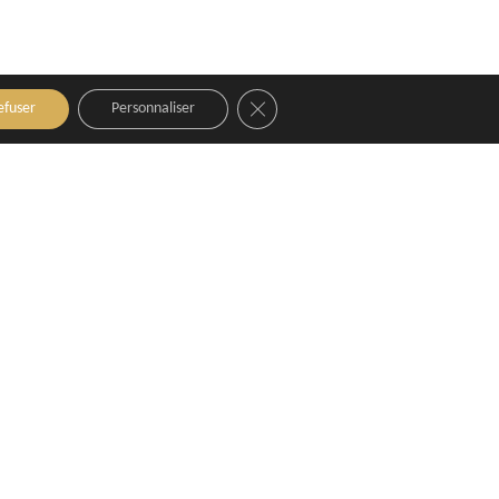
Close GDPR Cookie Banner
efuser
Personnaliser