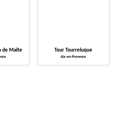
Activités proposées
Équipements et Services
n de Malte
Tour Tourreluque
Activités et Loisirs
ence
Aix-en-Provence