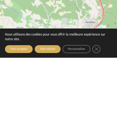
Nous utilisons des cookies pour vous offrir la meilleure expérience sur
notre site.
Close GDPR C
Tout accepter
Tout refuser
Personnaliser