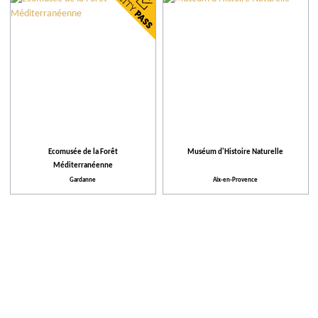
Communes
Notre sélection
Plus de critères
Lieux à visiter
Ecomusée de la Forêt
Muséum d'Histoire Naturelle
Méditerranéenne
Activités proposées
Gardanne
Aix-en-Provence
Équipements et Services
Activités et Loisirs