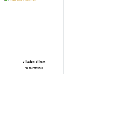
Communes
Hébergement
Plus de critères
Équipements et Services
Villa des Félibres
Aix-en-Provence