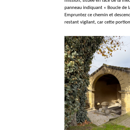
mission, située en face de la mé
panneau indiquant « Boucle de la
Empruntez ce chemin et descende
restant vigilant, car cette portio