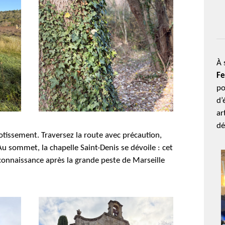
À 
Fe
po
d’
ar
dé
tissement. Traversez la route avec précaution,
Au sommet, la chapelle Saint-Denis se dévoile : cet
econnaissance après la grande peste de Marseille