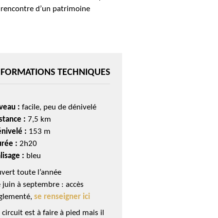
a rencontre d’un patrimoine
NFORMATIONS TECHNIQUES
veau :
facile, peu de dénivelé
stance :
7,5 km
nivelé :
153 m
rée :
2h20
lisage :
bleu
vert toute l’année
 juin à septembre : accès
glementé,
se renseigner ici
 circuit est à faire à pied mais il