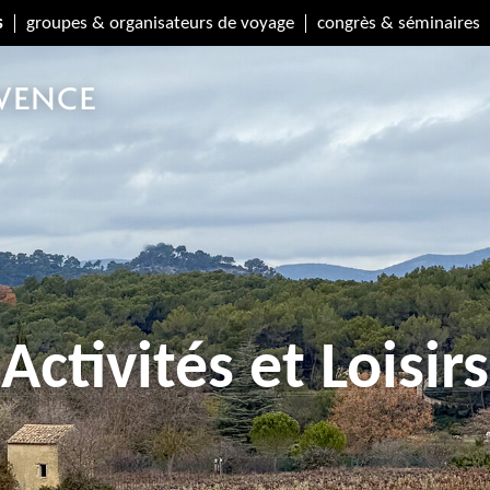
s
groupes & organisateurs de voyage
congrès & séminaires
Activités et Loisirs