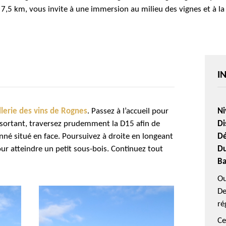
e 7,5 km, vous invite à une immersion au milieu des vignes et à l
I
lerie des vins de Rognes
. Passez à l’accueil pour
Ni
n sortant, traversez prudemment la D15 afin de
Di
nné situé en face. Poursuivez à droite en longeant
Dé
ur atteindre un petit
sous-bois
. Continuez tout
Du
Ba
Ou
De
ré
Ce