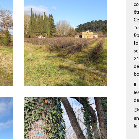
co
êt
Ce
To
Bo
to
se
21
dé
bo
Il
le
de
🐶
en
la