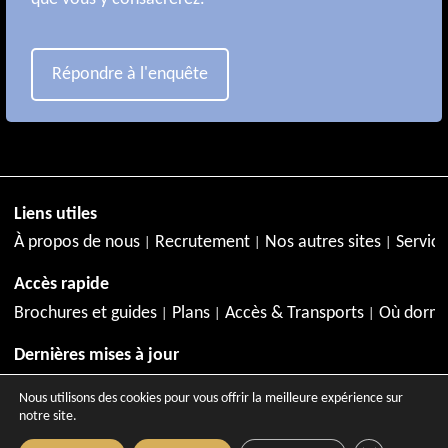
Répondre à l'enquête
Liens utiles
À propos de nous
Recrutement
Nos autres sites
Service
Accès rapide
Brochures et guides
Plans
Accès & Transports
Où dormi
Dernières mises à jour
Juillet à Aix-en-Provence
Agenda de juillet
Activités en jui
Nous utilisons des cookies pour vous offrir la meilleure expérience sur
notre site.