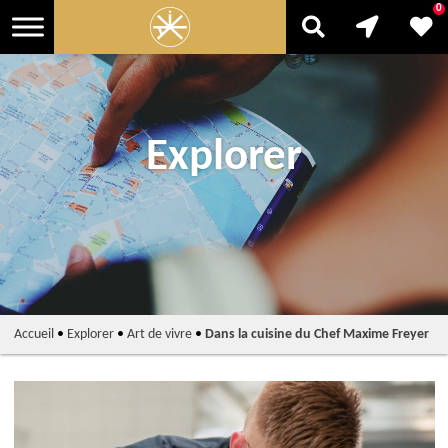
0
Explorer
Accueil
•
Explorer
•
Art de vivre
•
Dans la cuisine du Chef Maxime Freyer