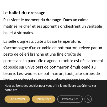
Le ballet du dressage
Puis vient le moment du dressage. Dans un calme
maîtrisé, le chef et ses apprentis orchestrent un véritable
ballet à six mains.
La selle d’agneau, cuite à basse température,
s’accompagne d’un crumble de potimarron, relevé par un
pesto de céleri branche et une fine croûte de
parmesan. La panoufle d’agneau confite est délicatement
déposée sur un velours de potimarron émulsionné au
beurre. Les ravioles de potimarron, tout juste sorties de
l’eau, sont dressées avec minutie et parsemées de
Nous utilisons des cookies pour vous offrir la meilleure expérience sur
noisettes torréfiées. L’épaule d’agneau confite, revenue
notre site.
au miel, au gingembre et à l’ail, est sublimée par une
Close GDPR C
touche de pistache concassée et une brunoise d’abricot
Tout accepter
Tout refuser
Personnaliser
sec. Pour compléter cette déclinaison de plats, le filet