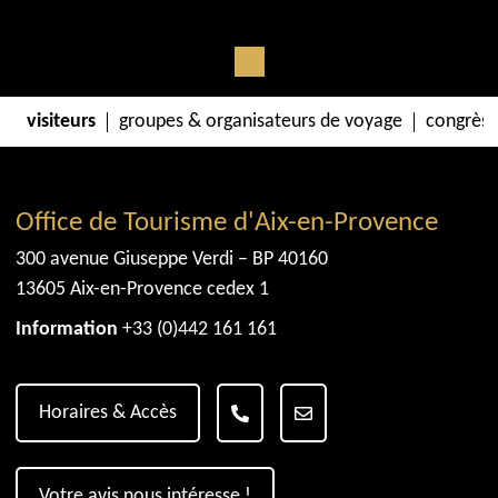
visiteurs
groupes & organisateurs de voyage
congrès 
Office de Tourisme d'Aix-en-Provence
300 avenue Giuseppe Verdi – BP 40160
13605 Aix-en-Provence cedex 1
Information
+33 (0)442 161 161
Horaires & Accès
Votre avis nous intéresse !