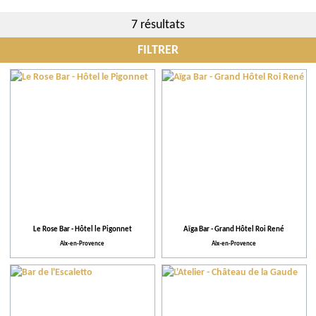
7 résultats
FILTRER
Communes
Restaurants
Plus de critères
Pratique
Le Rose Bar - Hôtel le Pigonnet
Aïga Bar - Grand Hôtel Roi René
Aix-en-Provence
Aix-en-Provence
Activités proposées
Équipements et Services