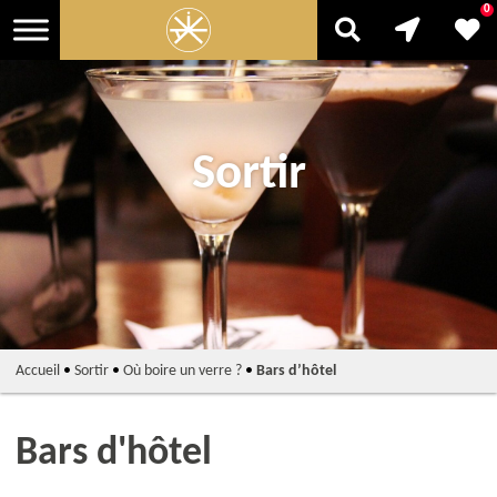
0
Sortir
Accueil
•
Sortir
•
Où boire un verre ?
•
Bars d’hôtel
Bars d'hôtel